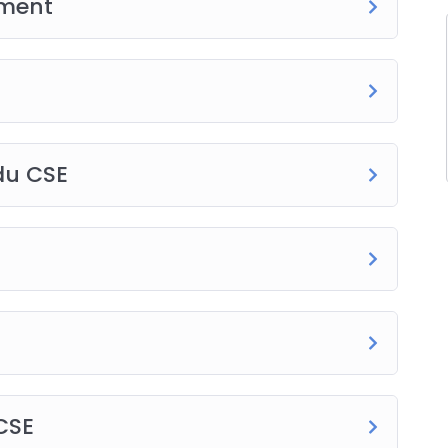
ement
du CSE
CSE