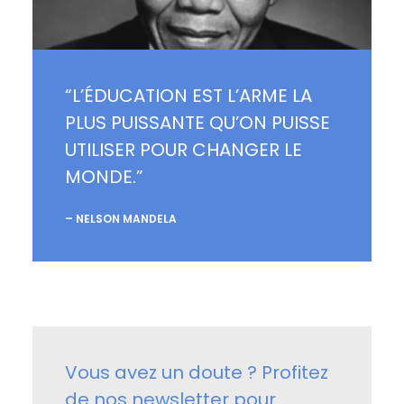
“L’ÉDUCATION EST L’ARME LA
PLUS PUISSANTE QU’ON PUISSE
UTILISER POUR CHANGER LE
MONDE.”
– NELSON MANDELA
Vous avez un doute ? Profitez
de nos newsletter pour