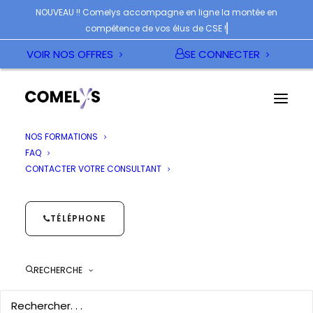
NOUVEAU !! Comelys accompagne en ligne la montée en
compétence de vos élus de CSE !
VOIR NOS OFFRES
SE CONNECTER
NOS FORMATIONS
FAQ
CONTACTER VOTRE CONSULTANT
EXECUTION DU
TÉLÉPHONE
MANDAT
RECHERCHE
Catégories :
Le CSE et le CSE Central
Liste de souhaits
Partager