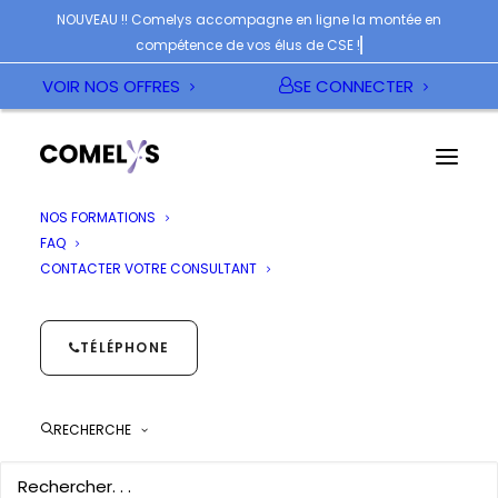
NOUVEAU !! Comelys accompagne en ligne la montée en
compétence de vos élus de CSE !
VOIR NOS OFFRES
SE CONNECTER
NOS FORMATIONS
FAQ
CONTACTER VOTRE CONSULTANT
LES ATTRIBUTIONS
TÉLÉPHONE
DU CSE
RECHERCHE
Catégories :
Le CSE et le CSE Central
Liste de souhaits
Partager