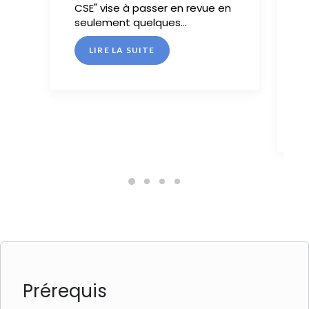
CSE" vise à passer en revue en
seulement quelques…
L
LIRE LA SUITE
f
p
s
Prérequis